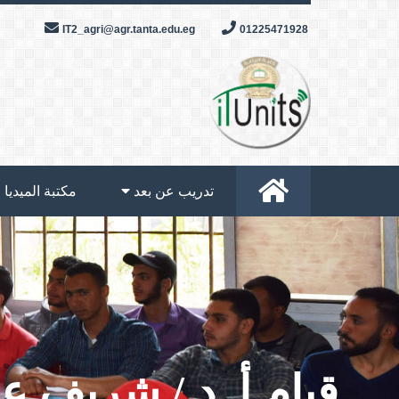
Skip
IT2_agri@agr.tanta.edu.eg
01225471928
to
content
تدريب عن بعد
مكتبة الميديا
قيام أ. د / شريف ع