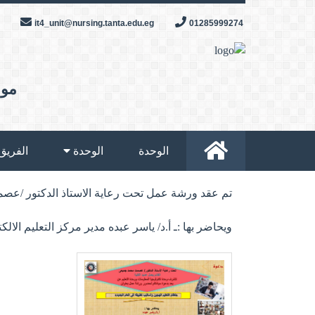
Skip
it4_unit@nursing.tanta.edu.eg
01285999274
to
content
موق
الوحدة
الوحدة
الفريق
تم عقد ورشة عمل تحت رعاية الاستاذ الدكتور /عصمت
ويحاضر بها :ـ أ.د/ ياسر عبده مدير مركز التعليم الالكترونى وذلك يوم الاحد