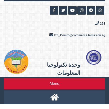
Skip
to
content
294
IT3_Comm@commerce.tanta.edu.eg
وحدة تكنولوجيا
المعلومات
Menu