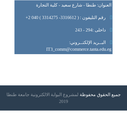
العنوان: طنطا - شارع سعيد - كلية التجارة
رقم التليفون : ( 3316612- 3314275 ) 040 2+
داخلى :294 - 243
البــريد الإلكتــروني:
IT3_comm@commerce.tanta.edu.eg
جميع الحقوق محفوظة
لمشروع البوابة الالكترونية جامعة طنطا
2019