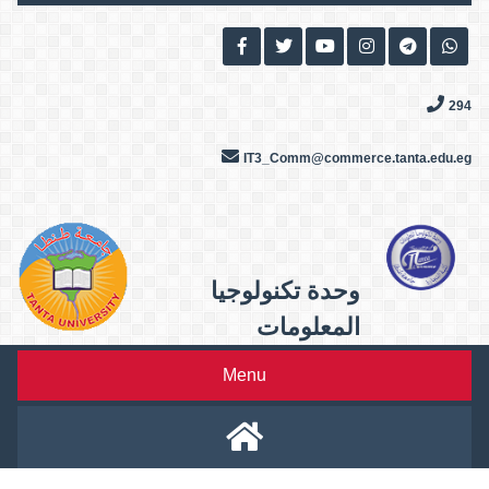
Skip
to
content
294
IT3_Comm@commerce.tanta.edu.eg
وحدة تكنولوجيا
المعلومات
Menu