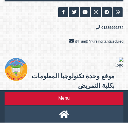
Skip
to
content
01285999274
it4_unit@nursing.tanta.edu.eg
موقع وحدة تكنولوجيا المعلومات
بكلية التمريض
Menu