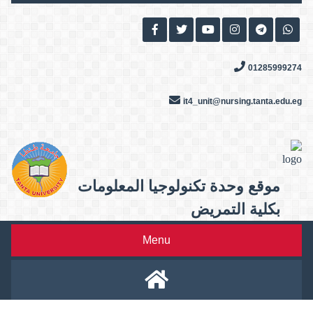
Skip
to
content
01285999274
it4_unit@nursing.tanta.edu.eg
موقع وحدة تكنولوجيا المعلومات
بكلية التمريض
Menu