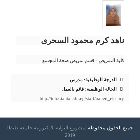
ناهد كرم محمود السحرى
كلية التمريض - قسم تمريض صحة المجتمع
الدرجة الوظيفية:
مدرس
الحالة الوظيفية:
قائم بالعمل
http://tdb2.tanta.edu.eg/staff/nahed_elsehry
جميع الحقوق محفوظة
لمشروع البوابة الالكترونية جامعة طنطا
2019