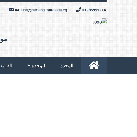
Skip
it4_unit@nursing.tanta.edu.eg
01285999274
to
content
موق
الوحدة
الوحدة
الفريق