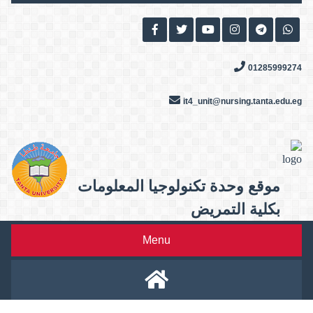
Skip
to
content
01285999274
it4_unit@nursing.tanta.edu.eg
موقع وحدة تكنولوجيا المعلومات
بكلية التمريض
Menu