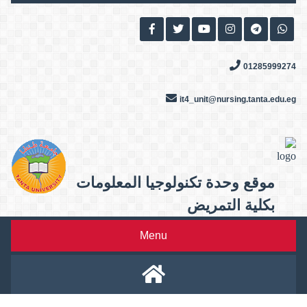
Skip
to
content
01285999274
it4_unit@nursing.tanta.edu.eg
موقع وحدة تكنولوجيا المعلومات
بكلية التمريض
Menu